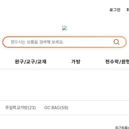
로그인
완구/교구/교재
가방
현수막/원
주일학교가방(23)
GC BAG(59)
최근등록