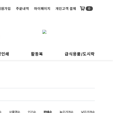
회원가입
주문내역
마이페이지
개인고객 결제
0
명인쇄
활동복
급식용품/도시락
순
상품명순
인기순
판매순
높은가격순
낮은가격순