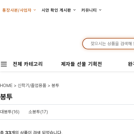
통장사본/사업자
시안 확인 게시판
커뮤니티
전체 카테고리
제자들 선물 기획전
완
HOME
>
신학기/졸업용품
>
봉투
봉투
대봉투(16)
소봉투(17)
총
33
개의 상품이 검색 되었습니다.