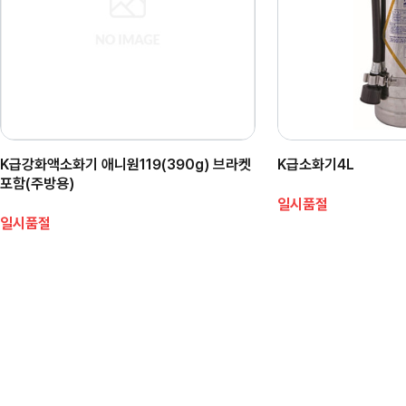
K급강화액소화기 애니원119(390g) 브라켓
K급소화기4L
포함(주방용)
일시품절
일시품절