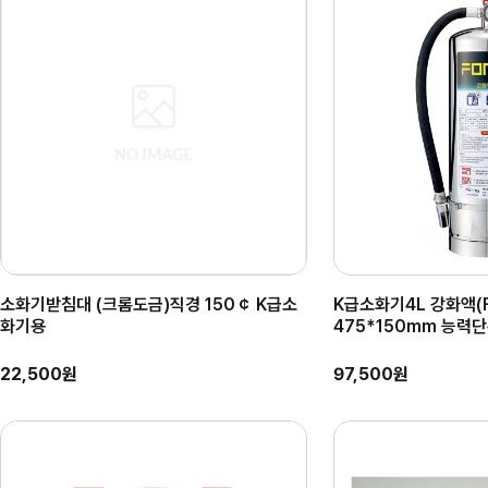
소화기받침대 (크롬도금)직경 150￠ K급소
K급소화기4L 강화액(FO
화기용
475*150mm 능력단위
22,500원
97,500원