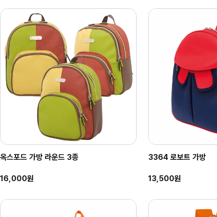
옥스포드 가방 라운드 3종
3364 로보트 가방
3249 사선체크 빨강+남색
긍휼14 빨강+곤색
16,000원
13,500원
27,500원
24,400원
25,000원