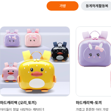
가방
동계하계활동복
하드캐리백 (오리,토끼)
라인 악어 티셔츠
하드캐리백-토끼
팀 킨더가튼 티셔츠
(24001,24002,24003)
(24007,24008,24
아이들이 정말 사랑하는 캐릭터 !!
가볍고 튼튼한 아이 가방