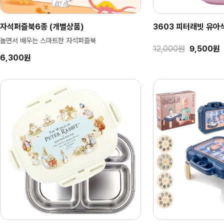
자석퍼즐북6종 (개별상품)
3603 피터래빗 유아식기
놀면서 배우는 스마트한 자석퍼즐북
12,000원
9,500원
6,300원