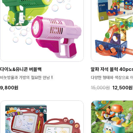
다이노&유니콘 버블백
알파 자석 블럭 40pcs
비눗방울과 가방의 절묘한 만남 !!
다양한 형태와 색상으로 
9,800원
15,000원
12,500원