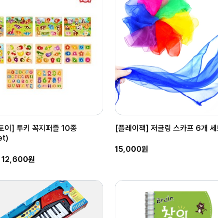
토이] 투키 꼭지퍼즐 10종
[플레이잭] 저글링 스카프 6개 세
t)
15,000원
12,600원