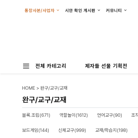
통장사본/사업자
시안 확인 게시판
커뮤니티
전체 카테고리
제자들 선물 기획전
HOME
>
완구/교구/교재
완구/교구/교재
블록.조립(671)
역할놀이(1612)
언어교구(90)
조작
보드게임(144)
신체교구(999)
교재/학습지(198)