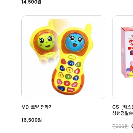
14,500원
MD_로얄 전화기
CS_[캐스
상랜덤발송 
16,500원
7,000원