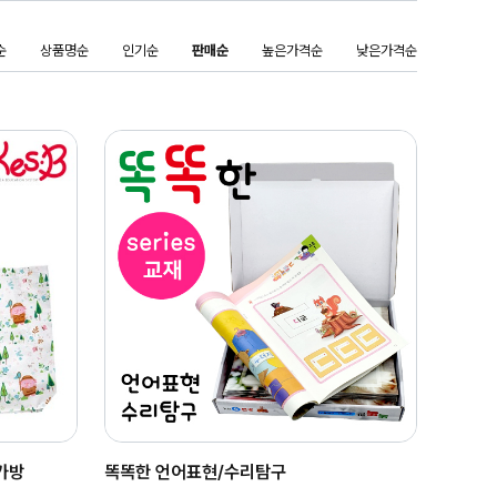
순
상품명순
인기순
판매순
높은가격순
낮은가격순
가방
똑똑한 언어표현/수리탐구