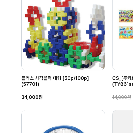
플러스 사각블럭 대형 [50p/100p]
CS_[투키
(57701)
(TY861se
34,000원
14,000원