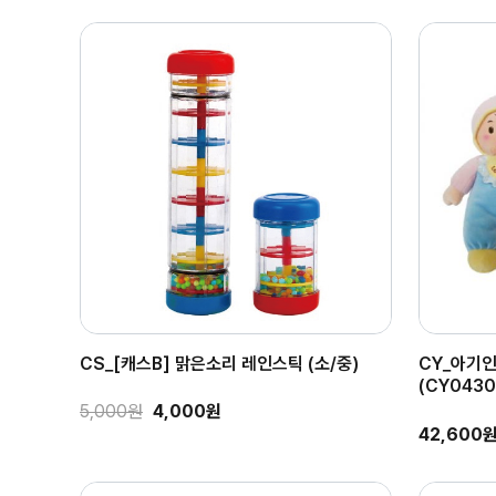
CS_[캐스B] 맑은소리 레인스틱 (소/중)
CY_아기
(CY0430
5,000원
4,000원
42,600