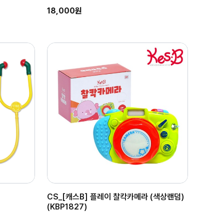
18,000원
CS_[캐스B] 플레이 찰칵카메라 (색상랜덤)
(KBP1827)