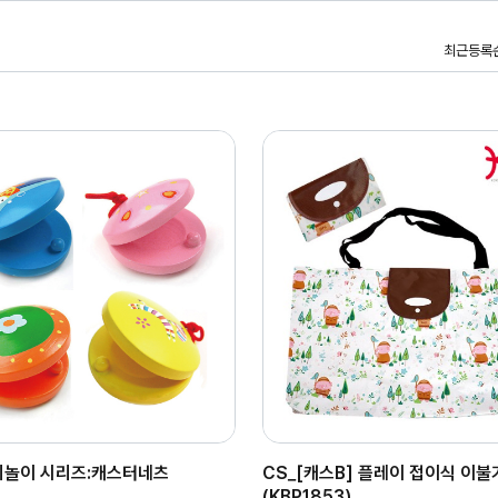
최근등록
악기놀이 시리즈:캐스터네츠
CS_[캐스B] 플레이 접이식 이불
(KBP1853)