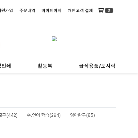
회원가입
주문내역
마이페이지
개인고객 결제
0
명인쇄
활동복
급식용품/도시락
구(442)
수.언어 학습(294)
영아완구(85)