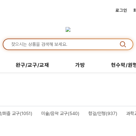
로그인
완구/교구/교재
가방
현수막/원
/퍼즐 교구(1051)
미술/음악 교구(540)
헝겊/인형(937)
과학교