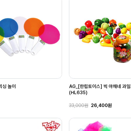
믹싱 놀이
AG_[한립토이스] 빅 야채네 과
(HL635)
33,000원
26,400원