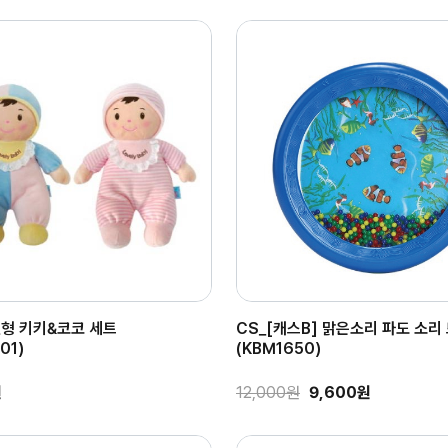
인형 키키&코코 세트
CS_[캐스B] 맑은소리 파도 소리
01)
(KBM1650)
원
12,000원
9,600원