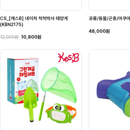
CS_[캐스B] 네이처 척척박사 태양계
공룡/동물/곤충/아쿠
(KBN2175)
48,000원
12,000원
10,800원