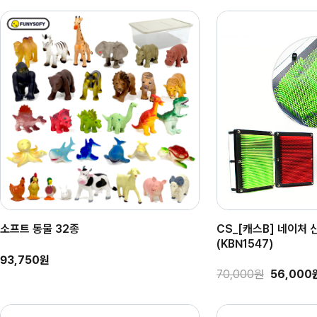
소프트 동물 32종
CS_[캐스B] 네이처 
(KBN1547)
93,750원
70,000원
56,000