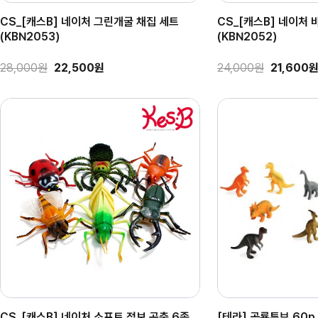
CS_[캐스B] 네이처 그린개굴 채집 세트
CS_[캐스B] 네이처 
(KBN2053)
(KBN2052)
28,000원
22,500원
24,000원
21,600
CS_[캐스B] 네이처 소프트 점보 곤충 6종
[테라] 공룡튜브 60p