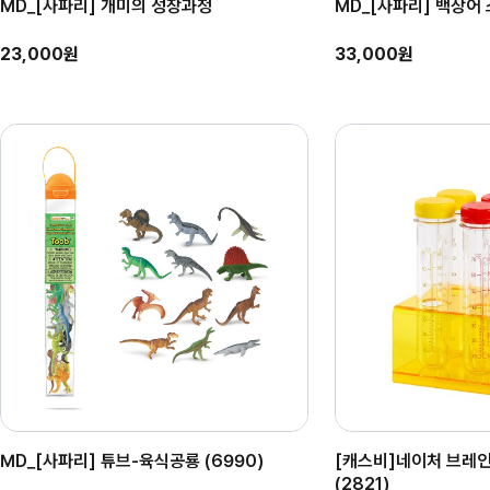
MD_[사파리] 개미의 성장과정
MD_[사파리] 백상어
23,000원
33,000원
MD_[사파리] 튜브-육식공룡 (6990)
[캐스비]네이처 브레
(2821)