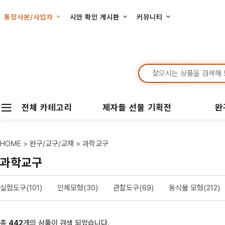
통장사본/사업자
시안 확인 게시판
커뮤니티
전체 카테고리
제자들 선물 기획전
완
HOME
>
완구/교구/교재
>
과학교구
과학교구
실험도구(101)
인체모형(30)
관찰도구(69)
동식물 모형(212)
총
442
개의 상품이 검색 되었습니다.