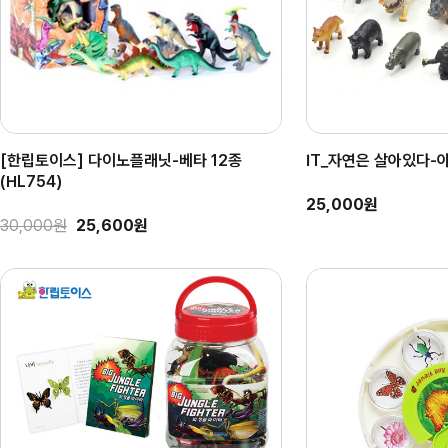
[한립토이스] 다이노플래닛-베타 12종
IT_자연은 살아있다-
(HL754)
25,000원
30,000원
25,600원