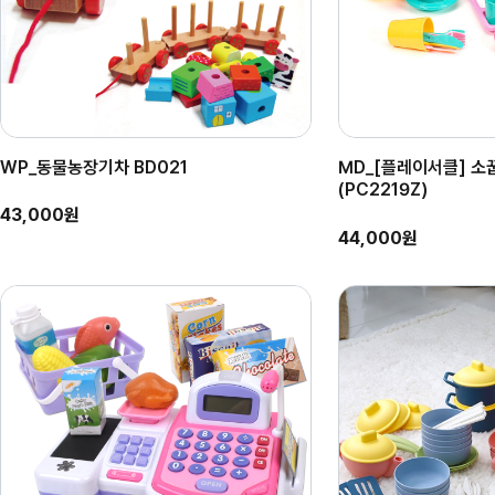
WP_동물농장기차 BD021
MD_[플레이서클] 소
(PC2219Z)
43,000원
44,000원