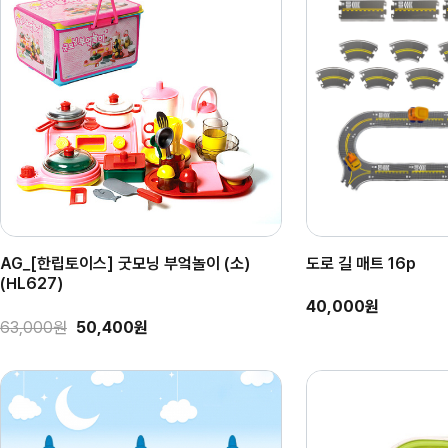
AG_[한립토이스] 굿모닝 부엌놀이 (소)
도로 길 매트 16p
(HL627)
40,000원
63,000원
50,400원