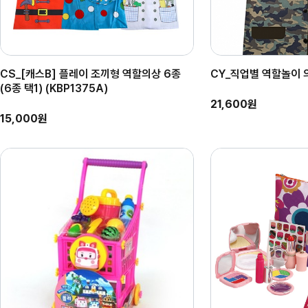
CS_[캐스B] 플레이 조끼형 역할의상 6종
CY_직업별 역할놀이 의
(6종 택1) (KBP1375A)
21,600원
15,000원