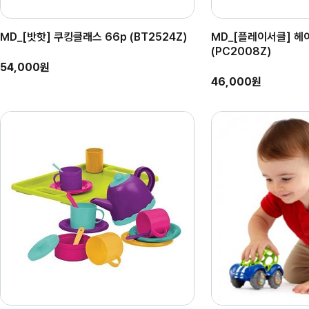
MD_[밧핫] 쿠킹클래스 66p (BT2524Z)
MD_[플레이서클] 헤
(PC2008Z)
54,000원
46,000원