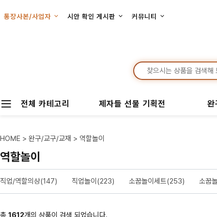
통장사본/사업자
시안 확인 게시판
커뮤니티
전체 카테고리
제자들 선물 기획전
완
HOME
>
완구/교구/교재
>
역할놀이
역할놀이
직업/역할의상(147)
직업놀이(223)
소꿉놀이세트(253)
소꿉놀
총
1612
개의 상품이 검색 되었습니다.