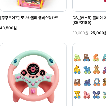
[쿠쿠토이즈] 로보카폴리 엠버쇼핑카트
CS_[캐스B] 플레이
(KBP2189)
43,500원
30,000원
25,000