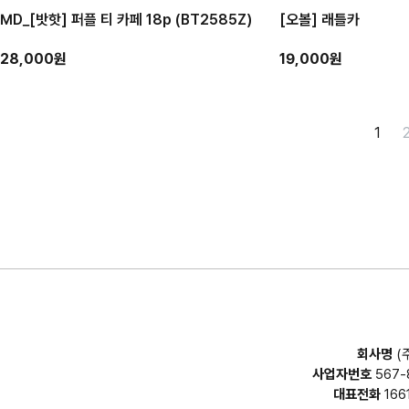
MD_[밧핫] 퍼플 티 카페 18p (BT2585Z)
[오볼] 래틀카
28,000원
19,000원
1
회사명
(
사업자번호
567-
대표전화
166