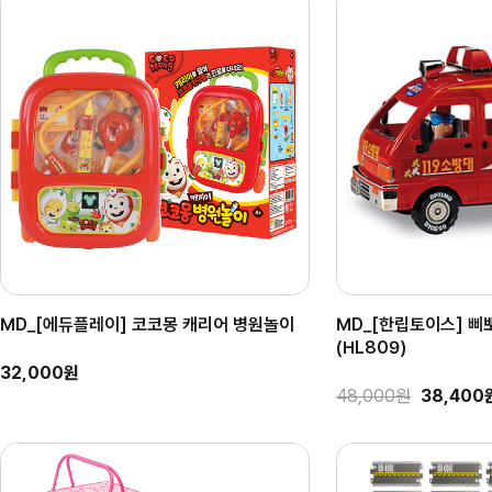
MD_[에듀플레이] 코코몽 캐리어 병원놀이
MD_[한립토이스] 삐뽀
(HL809)
32,000원
48,000원
38,400