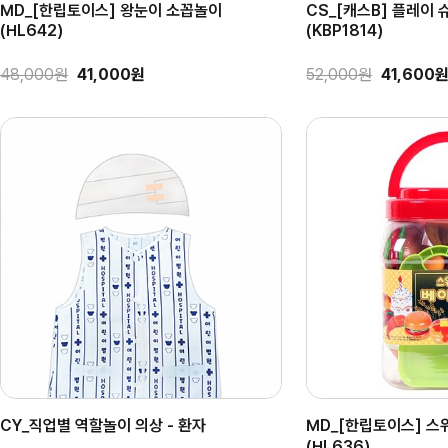
MD_[한립토이스] 왕눈이 소꼽놀이
CS_[캐스B] 플레이
(HL642)
(KBP1814)
48,000원
41,000원
52,000원
41,600
CY_직업별 역할놀이 의상 - 환자
MD_[한립토이스] 스
(HL636)