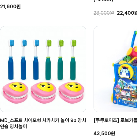
21,600원
28,000원
22,400
MD_소프트 치아모형 치카치카 놀이 9p 양치
[쿠쿠토이즈] 로보카
연습 양치놀이
43,500원