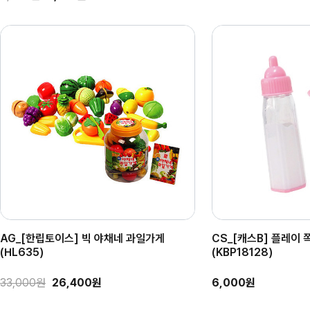
AG_[한립토이스] 빅 야채네 과일가게
CS_[캐스B] 플레이
(HL635)
(KBP18128)
33,000원
26,400원
6,000원