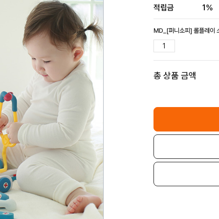
적립금
1%
MD_[퍼니소피] 롤플레이 
총 상품 금액