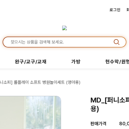
로그인
완구/교구/교재
가방
현수막/원
퍼니소피] 롤플레이 소프트 병원놀이세트 (영아용)
MD_[퍼니소
용)
판매가격
80,