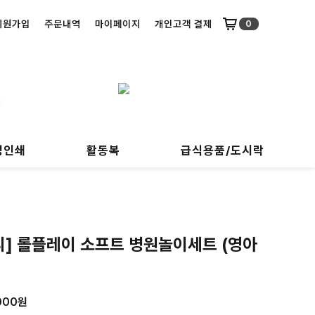
회원가입
주문내역
마이페이지
개인고객 결제
0
명인쇄
활동복
급식용품/도시락
피] 롤플레이 소프트 병원놀이세트 (영아
000
원